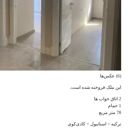
(6) عکس‌ها
این ملک فروخته شده است.
2
اتاق خواب ها
1
حمام
78
متر مربع
ترکیه > استانبول > کادی‌کوی