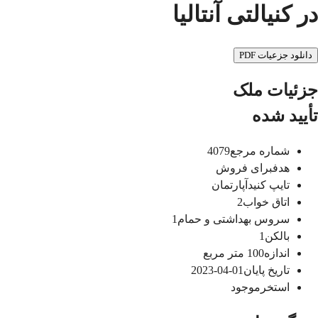
در کنیالتی آنتالیا
دانلود جزعیات PDF
جزئیات ملک
تأیید شده
شماره مرجع
4079
هدف
برای فروش
تایپ کنید
آپارتمان
اتاق خواب
2
سروس بهداشتی و حمام
1
بالکن
1
اندازه
100
متر مربع
تاریخ پایان
01-04-2023
استخر
موجود