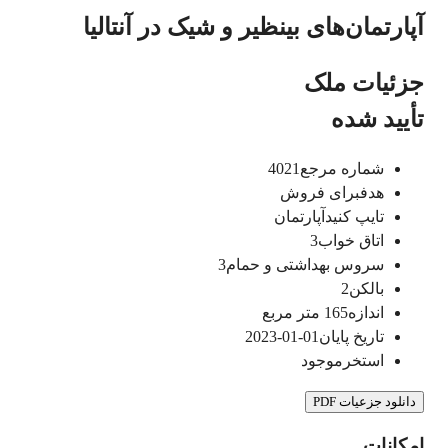
آپارتمان‌های بینظیر و شیک در آنتالیا
جزئیات ملک
تأیید شده
شماره مرجع
4021
هدف
برای فروش
تایپ کنید
آپارتمان
اتاق خواب
3
سروس بهداشتی و حمام
3
بالکن
2
اندازه
165
متر مربع
تاریخ پایان
01-01-2023
استخر
موجود
دانلود جزعیات PDF
امکانات