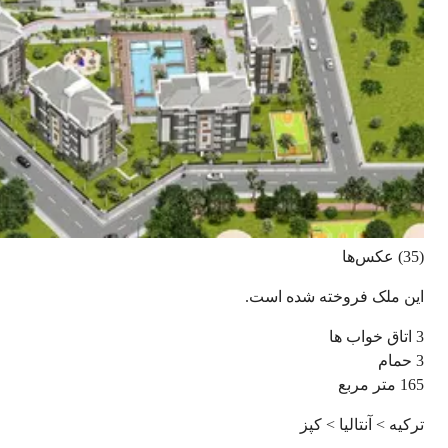
(35) عکس‌ها
این ملک فروخته شده است.
3
اتاق خواب ها
3
حمام
165
متر مربع
ترکیه > آنتالیا > کپز