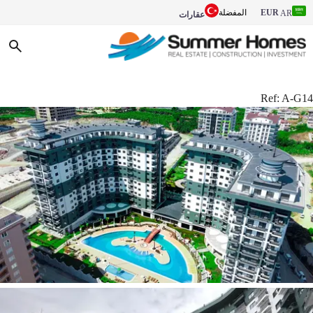
EUR
المفضلة
AR
عقارات
Ref:
A-G14