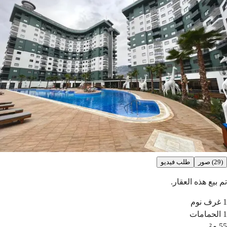
(29) صور
طلب فيديو
تم بيع هذه العقار.
1
غرف نوم
1
الحمامات
55
م²