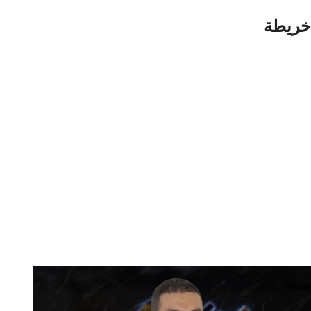
خريطة