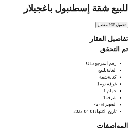
للبيع شقة إسطنبول باغجيلار
تحميل PDF مفصل
تفاصيل العقار
تم التحقق
رقم المرجع
OL2
الغاية
للبيع
كتابة
شقة
غرفة نوم
1
حمام
1
شرفة
1
الحجم
64
م²
تاريخ الانتهاء
01-04-2022
المواصفات