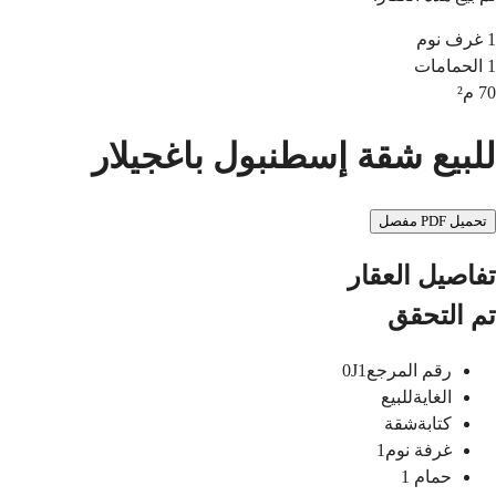
1
غرف نوم
1
الحمامات
70
م²
للبيع شقة إسطنبول باغجيلار
تحميل PDF مفصل
تفاصيل العقار
تم التحقق
رقم المرجع
0J1
الغاية
للبيع
كتابة
شقة
غرفة نوم
1
حمام
1