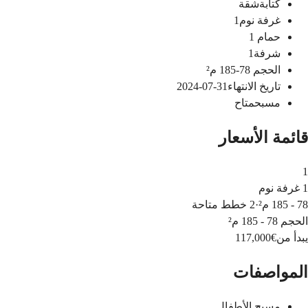
كتابة
شقة
غرفة نوم
1
حمام
1
شرفة
1
الحجم
78-185
م²
تاريخ الانتهاء
31-07-2024
مسبح
متاح
قائمة الأسعار
1
1 غرفة نوم
78 - 185 م²
·
2 خطط متاحة
الحجم
78 - 185 م²
يبدأ من
€117,000
المواصفات
مسبح الأطفال