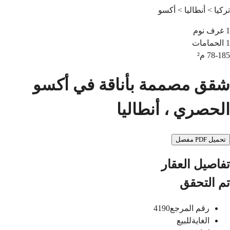
تركيا > أنطاليا > أكسو
1
غرف نوم
1
الحمامات
78-185
م²
شقق مصممة بأناقة في أكسو
الحصري ، أنطاليا
تحميل PDF مفصل
تفاصيل العقار
تم التحقق
رقم المرجع
4190
الغاية
للبيع