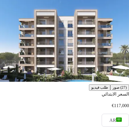
(27) صور
طلب فيديو
السعر الابتدائي
€117,000
AR