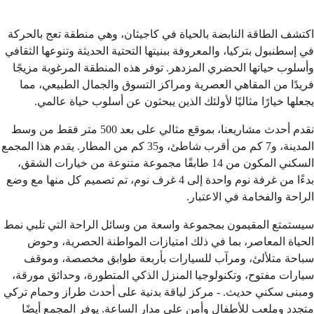
اكتشف الطاقة النابضة بالحياة في كاجيثان، وهي منطقة تعج بالحركة
في إسطنبول بتركيا، والمعروفة ببنيتها التحتية الحديثة وتنوعها الثقافي
وأسلوب حياتها الحضري المزدهر. توفر هذه المنطقة المرغوبة مزيجًا
فريدًا من المقاهي العصرية ومراكز التسوق والجمال الطبيعي، مما
يجعلها خيارًا مثاليًا لأولئك الذين يبحثون عن أسلوب حياة عالمي.
نقدم أحدث مشاريعنا، بموقع مثالي على بعد 500 متر فقط من وسط
المدينة، و7 كم من أقرب شاطئ، و35 كم من المطار. يقدم هذا المجمع
السكني المكون من 14 طابقًا مجموعة متنوعة من خيارات الشقق،
بدءًا من غرفة نوم واحدة إلى 4 غرف نوم، تم تصميم كل منها مع وضع
الراحة والفخامة في الاعتبار.
سيستمتع المقيمون بمجموعة واسعة من وسائل الراحة التي تلبي نمط
الحياة المعاصر، بما في ذلك امتيازات المواطنة الحصرية، وحوض
سباحة متلألئ، ومرآب للسيارات بأربعة طوابق مخصصة، وموقف
سيارات مفتوح، وتكنولوجيا المنزل الذكي المتطورة، وحدائق مورقة،
ومبنى سكني حديث. - مركز لياقة بدنية على أحدث طراز وحمام تركي
متجدد وملعب للأطفال وأمن على مدار الساعة. يوفر المجمع أيضًا