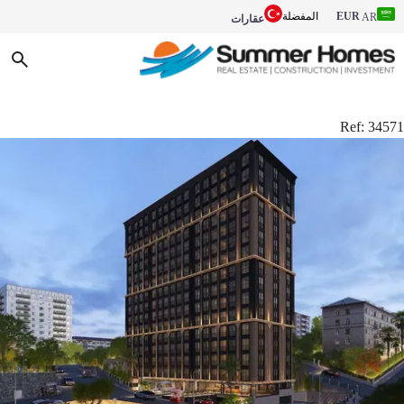
EUR
المفضلة
AR
عقارات
Ref:
34571