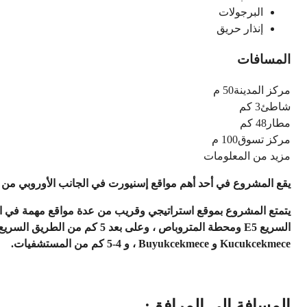
البرجولات
إنذار حريق
المسافات
مركز المدينة
50 م
شاطئ
3 كم
مطار
48 كم
مركز تسوق
100 م
مزيد من المعلومات
يقع المشروع في أحد أهم مواقع إسنيورت في الجانب الأوروبي من اس
يتمتع المشروع بموقع استراتيجي وقريب من عدة مواقع مهمة في اسطنب
Kucukcekmece و Buyukcekmece ، و 4-5 كم من المستشفيات.
المسافة إلى المرافق: