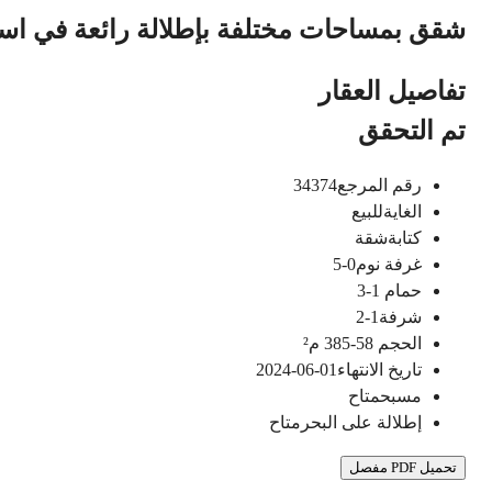
شقق بمساحات مختلفة بإطلالة رائعة في اس
تفاصيل العقار
تم التحقق
رقم المرجع
34374
الغاية
للبيع
كتابة
شقة
غرفة نوم
0-5
حمام
1-3
شرفة
1-2
الحجم
58-385
م²
تاريخ الانتهاء
01-06-2024
مسبح
متاح
إطلالة على البحر
متاح
تحميل PDF مفصل