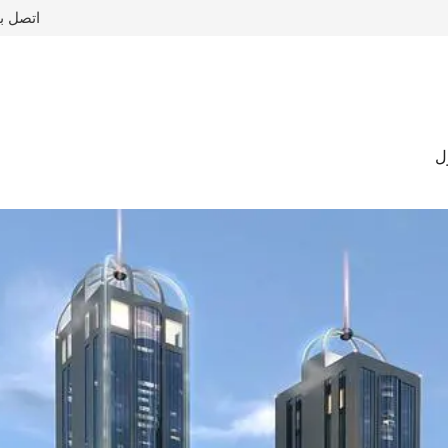
اتصل ب
ل