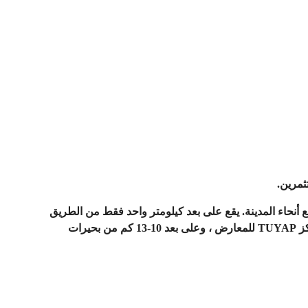
ثمرين.
 أنحاء المدينة. يقع على بعد كيلومتر واحد فقط من الطريق
السريع E5 ومحطة المتروباص ، وعلى بعد 5 كم من الطريق السريع TEM ، وعلى بعد 8 كم من مرسى اسطنبول ، وعلى بعد 6 كم من مركز TUYAP للمعارض ، وعلى بعد 10-13 كم من بحيرات