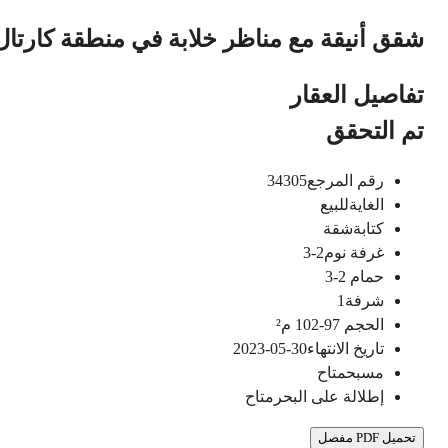
شقق أنيقة مع مناظر خلابة في منطقة كارتال
تفاصيل العقار
تم التحقق
رقم المرجع
34305
الغاية
للبيع
كتابة
شقة
غرفة نوم
2-3
حمام
2-3
شرفة
1
الحجم
97-102
م²
تاريخ الانتهاء
30-05-2023
مسبح
متاح
إطلالة على البحر
متاح
تحميل PDF مفصل