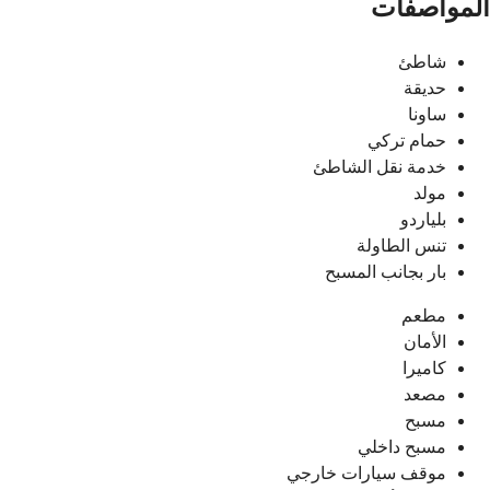
المواصفات
شاطئ
حديقة
ساونا
حمام تركي
خدمة نقل الشاطئ
مولد
بلياردو
تنس الطاولة
بار بجانب المسبح
مطعم
الأمان
كاميرا
مصعد
مسبح
مسبح داخلي
موقف سيارات خارجي