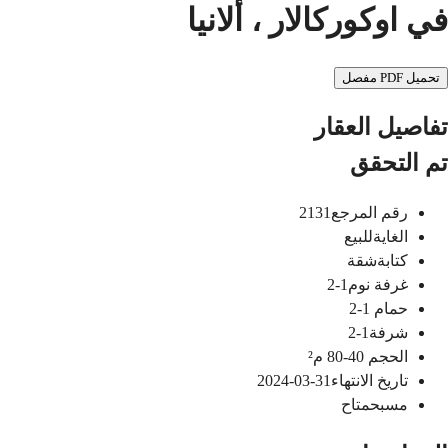
في اوكوركالار ، ألانيا
تحميل PDF مفصل
تفاصيل العقار
تم التحقق
رقم المرجع
2131
الغاية
للبيع
كتابة
شقة
غرفة نوم
1-2
حمام
1-2
شرفة
1-2
الحجم
40-80
م²
تاريخ الانتهاء
31-03-2024
مسبح
متاح