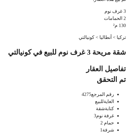
3
غرف نوم
2
الحمامات
130
م²
تركيا > أنطاليا > كونيالتي
شقة مريحة 3 غرف نوم للبيع في كونيالتي
تفاصيل العقار
تم التحقق
رقم المرجع
4275
الغاية
للبيع
كتابة
شقة
غرفة نوم
3
حمام
2
شرفة
1