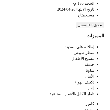
الحجم
130
م²
تاريخ الانتهاء
26-04-2024
مسبح
متاح
تحميل PDF مفصل
المميزات
إطلالة على المدينة
منظر طبيعي
مسبح الأطفال
حديقة
ساونا
الأمان
تكييف الهواء
إنذار
تلفاز الكابل-الأقمار الصناعية
كاميرا
مصعد