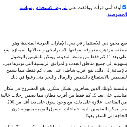
أؤكد أنني قرأت ووافقت على
شروط الاستخدام
و
سياسة
الخصوصية
.
إرسال
يقع مجمع دبي للاستثمار في دبي، الإمارات العربية المتحدة، وهو
منطقة مزدهرة معروفة بموقعها الاستراتيجي واتصالاتها الممتازة. يقع
على بعد 11 كم فقط من وسط المدينة، ويمكن للمقيمين الوصول
بسهولة إلى جميع مناطق الجذب والمرافق الرئيسية التي توفرها دبي.
بالإضافة إلى ذلك، يقع أقرب شاطئ على بعد 8 كم فقط، مما يسمح
للمقيمين بالاستمتاع بالشمس والرمال والبحر متى رغبوا في ذلك.
بالنسبة لأولئك الذين يسافرون بشكل متكرر، يقع المشروع في مكان
مناسب على بعد 15 كم فقط من أقرب مطار، مما يضمن رحلات خالية
من المتاعب. علاوة على ذلك، مع وجود سوق على بعد أقل من 200
متر، يمكن للمقيمين تلبية احتياجات التسوق اليومية بسهولة دون
الحاجة إلى السفر بعيدًا.
المشروع بحد ذاته عبارة عن تطوير مثير للإعجاب يتكون من 7 طوابق،