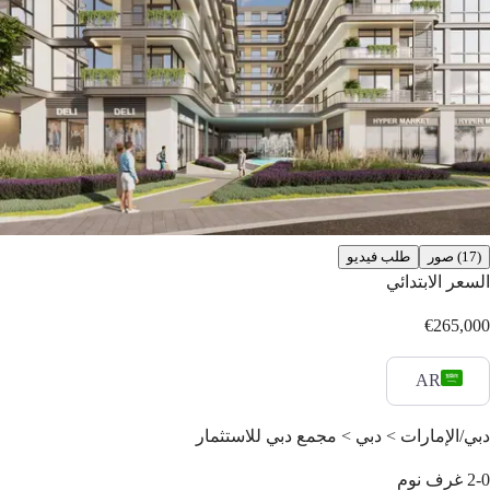
(17) صور
طلب فيديو
السعر الابتدائي
€265,000
AR
دبي/الإمارات > دبي > مجمع دبي للاستثمار
2-0
غرف نوم